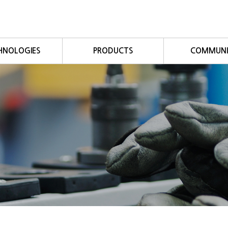
HNOLOGIES
PRODUCTS
COMMUNI
Fieldbus
Autobus
공지사항
Profibus
Autoway
자료실
eviceNet
Autovert
자주묻는 
CC-Link
Autoio
CANopen
Customizing 모듈
s/Modbus TCP