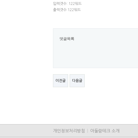
입력갯수: 122워드
출력갯수:122워드
댓글목록
이전글
다음글
개인정보처리방침
|
아둘람테크 소개