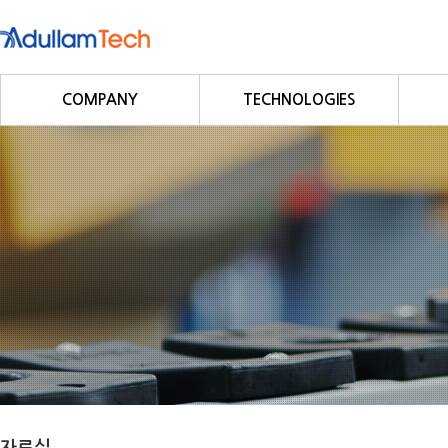
COMPANY
TECHNOLOGIES
회사소개
Fieldbus
회사연혁
Profibus
사업영역
DeviceNet
CC-Link
CANopen
Modbus/Modbus TCP