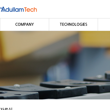
COMPANY
TECHNOLOGIES
회사소개
Fieldbus
회사연혁
Profibus
사업영역
DeviceNet
CC-Link
CANopen
Modbus/Modbus TCP