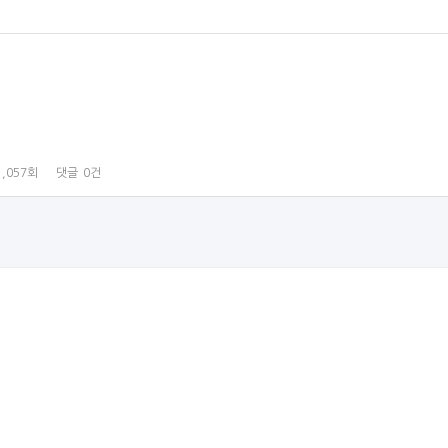
1,057회
댓글
0건