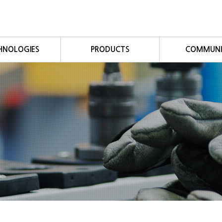
HNOLOGIES
PRODUCTS
COMMUNI
Fieldbus
Autobus
공지사항
Profibus
Autoway
자료실
eviceNet
Autovert
자주묻는 
CC-Link
Autoio
CANopen
Customizing 모듈
s/Modbus TCP